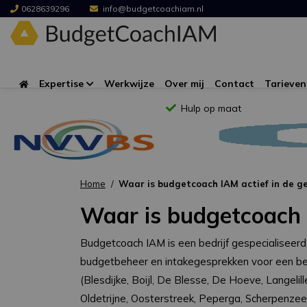
0628639296
info@budgetcoachiam.nl
Expertise
Werkwijze
Over mij
Contact
Tarieven
Hulp op maat
Home
Waar is budgetcoach IAM actief in de 
Waar is budgetcoach 
Budgetcoach IAM is een bedrijf gespecialiseerd
budgetbeheer en intakegesprekken voor een bew
(Blesdijke, Boijl, De Blesse, De Hoeve, Langelil
Oldetrijne, Oosterstreek, Peperga, Scherpenzee