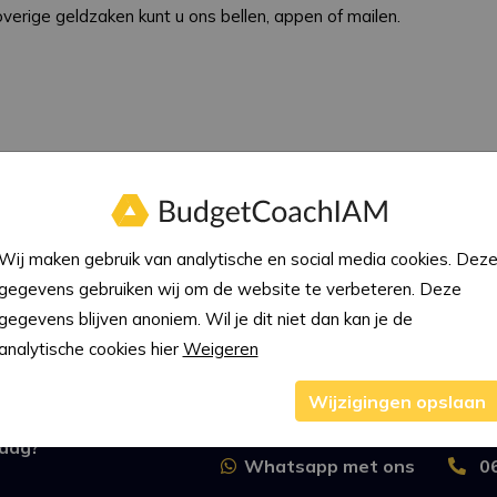
verige geldzaken kunt u ons bellen, appen of mailen.
teuning aan aan zij die het nodig hebben. Voor budgetcoaching,
Wij maken gebruik van analytische en social media cookies. Dez
ij de schuldsanering bij een bewindvoeringskantoor zijn wij de ju
gegevens gebruiken wij om de website te verbeteren. Deze
juiste helpende hand.
gegevens blijven anoniem. Wil je dit niet dan kan je de
analytische cookies hier
Weigeren
Wijzigingen opslaan
raag?
Whatsapp met ons
0