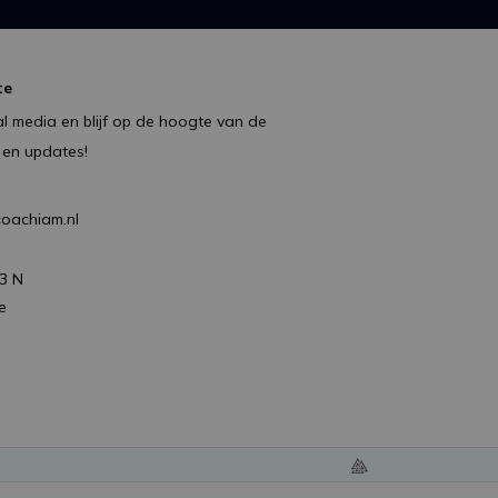
te
l media en blijf op de hoogte van de
 en updates!
oachiam.nl
ren
3 N
e