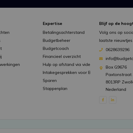
Expertise
Blijf op de hoog
chten
Betalingsachterstand
Volg ons op socia
s
Budgetbeheer
laatste nieuwtjes
t
Budgetcoach
0628639296
j
Financieel overzicht
info@budgetc
werkingen
Hulp op afstand via videobellen
Box G9676
Intakegesprekken voor Bewindvoerderskanto
Paxtonstraat 
Sparen
8013RP Zwoll
Stappenplan
Nederland