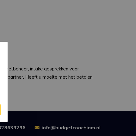
 budgetbeheer, intake gesprekken voor
e
iste partner. Heeft u moeite met het betalen
628639296
info@budgetcoachiam.nl