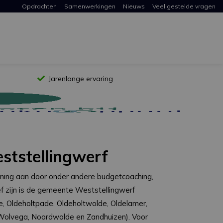
Opdrachten
Samenwerkingen
Nieuws
Veel gestelde vragen
Jarenlange ervaring
ststellingwerf
lening aan door onder andere budgetcoaching,
 zijn is de gemeente Weststellingwerf
jne, Oldeholtpade, Oldeholtwolde, Oldelamer,
, Wolvega, Noordwolde en Zandhuizen). Voor