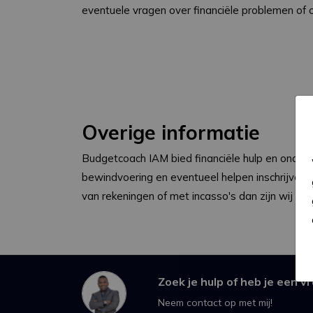
eventuele vragen over financiële problemen of o
Overige informatie
Budgetcoach IAM bied financiële hulp en onders
bewindvoering en eventueel helpen inschrijven b
van rekeningen of met incasso's dan zijn wij de 
Zoek je hulp of heb je een v
Neem contact op met mij!