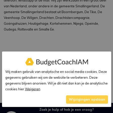
telefoon, whatsapp of de mail. Wij zijn werkzaam in een groot deel
van Nederland, onder andere in de gemeente Smallingerland. De
gemeente Smallingerland bestaat uit Boornbergum, De Tike, De
Veenhoop, De Wilgen, Drachten, Drachtstercompagnie,
Goëngahuizen, Houtigehage, Kortehemmen, Nijega, Opeinde,
Oudega, Rottevalle en Smalle Ee.
Overige informatie
Budgetcoach IAM bied financiële hulp en ondersteuning aan aan zij
die het nodig hebben. Voor budgetcoaching, budgetbeheer, intake
Wij maken gebruik van analytische en social media cookies. Deze
gesprekken voor bewindvoering en eventueel helpen inschrijven bij
gegevens gebruiken wij om de website te verbeteren. Deze
de schuldsanering bij een bewindvoeringskantoor zijn wij de juiste
gegevens blijven anoniem. Wil je dit niet dan kan je de analytische
partner. Heeft u moeite met het betalen van rekeningen of met
cookies hier
Weigeren
incasso's dan zijn wij de juiste helpende hand.
Wijzigingen opslaan
Zoek je hulp of heb je een vraag?