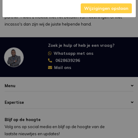
gesprekken voor bewindvoering en eventueel helpen inschrijven bij
Wijzigingen opslaan
de schuldsanering bij een bewindvoeringskantoor zijn wij de juiste
partner. Heeft u moeite met het betalen van rekeningen of met
incasso's dan zijn wij de juiste helpende hand.
Zoek je hulp of heb je een vraag?
Whatsapp met ons
0628639296
Mail ons
Menu
Expertise
Blijf op de hoogte
Volg ons op social media en blijf op de hoogte van de
laatste nieuwtjes en updates!