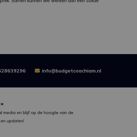
esprek. Samen kunnen we werken aan een solide
628639296
info@budgetcoachiam.nl
te
l media en blijf op de hoogte van de
 en updates!