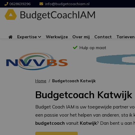
0628639296
info@budgetcoachiam.nl
Expertise
Werkwijze
Over mij
Contact
Tarieven
Hulp op maat
Home
Budgetcoach Katwijk
Budgetcoach Katwijk
Budget Coach IAM is uw toegewijde partner voor h
een passie voor het helpen van anderen, sta ik
budgetcoach
vanuit
Katwijk
? Dan bent u aan h