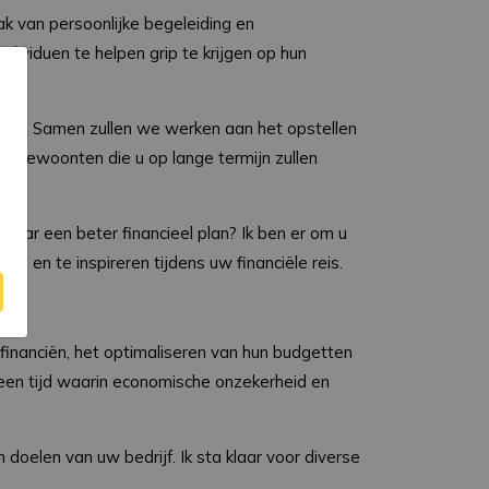
 van persoonlijke begeleiding en
ndividuen te helpen grip te krijgen op hun
de is. Samen zullen we werken aan het opstellen
e
le gewoonten die u op lange termijn zullen
aar een beter financieel plan? Ik ben er om u
ren en te inspireren tijdens uw financiële reis.
financiën, het optimaliseren van hun budgetten
in een tijd waarin economische onzekerheid en
doelen van uw bedrijf. Ik sta klaar voor diverse