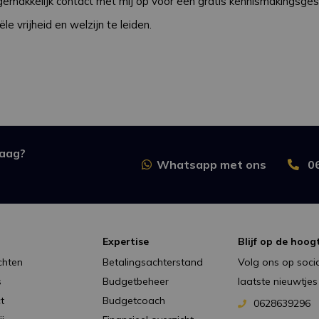
n gemakkelijk contact met mij op voor een gratis kennismakingsg
le vrijheid en welzijn te leiden.
raag?
Whatsapp met ons
0
Expertise
Blijf op de hoog
chten
Betalingsachterstand
Volg ons op socia
s
Budgetbeheer
laatste nieuwtjes
t
Budgetcoach
0628639296